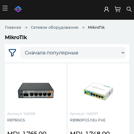
Главная
Сетевое оборудование
MikroTik
MikroTik
Артикул: 140006
Артикул: 140007
RB760iGS
RB960PGS hEx PoE
MDL 1,765.00
MDL 1,748.00