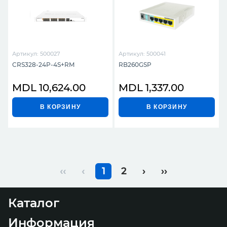
Артикул: 500027
Артикул: 500041
CRS328-24P-4S+RM
RB260GSP
MDL 10,624.00
MDL 1,337.00
В КОРЗИНУ
В КОРЗИНУ
‹‹
‹
1
2
›
››
Каталог
Информация