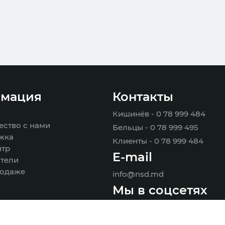
мация
Контакты
Кишинёв - 0 78 999 484
ество с нами
Бельцы - 0 78 999 495
жка
Клиенты - 0 78 999 484
нтр
E-mail
тели
родаже
info@nsd.md
Мы в соцсетях