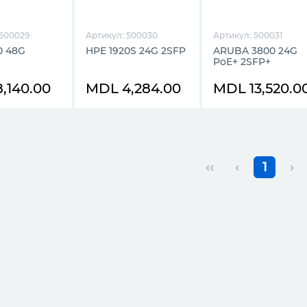
 500029
Артикул: 500030
Артикул: 500031
0 48G
HPE 1920S 24G 2SFP
ARUBA 3800 24G
PoE+ 2SFP+
,140.00
MDL 4,284.00
MDL 13,520.0
‹‹
‹
1
›