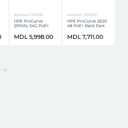
Артикул: 500061
Артикул: 500062
HPE ProCurve
HPE ProCurve 2620
2910AL-24G PoE+
48 PoE+ Rack Ears
0
MDL 5,998.00
MDL 7,711.00
››