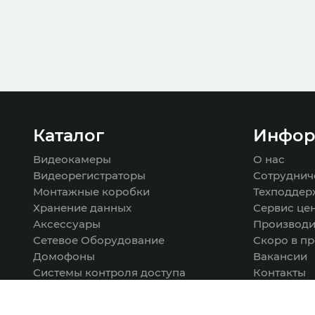
Каталог
Инфор
Видеокамеры
О нас
Видеорегистраторы
Сотруднич
Монтажные коробки
Техподдер
Хранение данных
Сервис це
Аксессуары
Производи
Сетевое Оборудование
Скоро в п
Домофоны
Вакансии
Системы контроля доступа
Контакты
Охранная сигнализация
Кабельные материалы